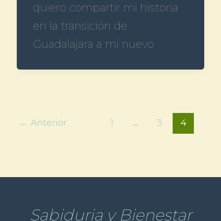
quiero compartir mi historia
en la transición de
Guadalajara a mi nuevo
←
Anterior
1
…
3
4
Sabiduria y Bienestar