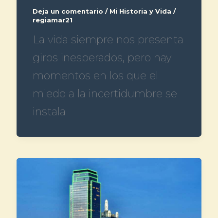
Deja un comentario
/
Mi Historia y Vida
/
regiamar21
La vida siempre nos presenta
giros inesperados, pero hay
momentos en los que el
miedo a la incertidumbre se
instala