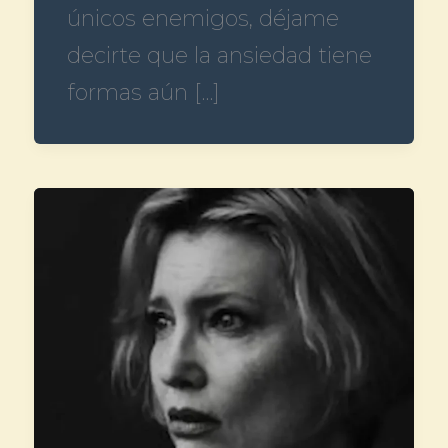
únicos enemigos, déjame
decirte que la ansiedad tiene
formas aún […]