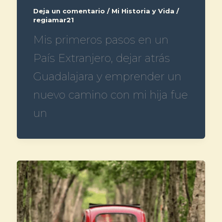
Deja un comentario
/
Mi Historia y Vida
/
regiamar21
Mis primeros pasos en un
País Extranjero, dejar atrás
Guadalajara y emprender un
nuevo camino con mi hija fue
un