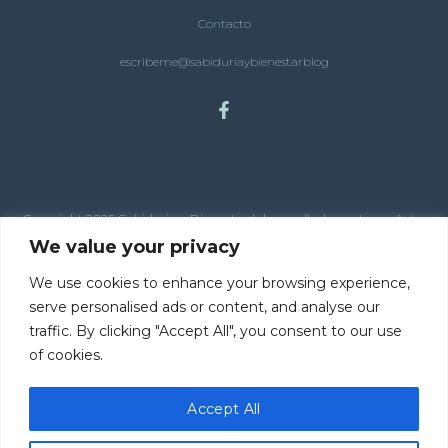
Contacto
escribeme@sabiduriaybienestarblog
Copyright 2025 Sabiduria y Bienestar | desarrollado por tema Astra
para Wordpress
We value your privacy
We use cookies to enhance your browsing experience,
serve personalised ads or content, and analyse our
traffic. By clicking "Accept All", you consent to our use
of cookies.
Explora mi Blog
Accept All