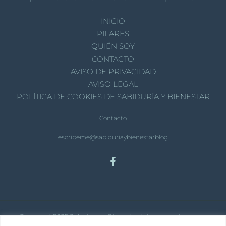
INICIO
PILARES
QUIÉN SOY
CONTACTO
AVISO DE PRIVACIDAD
AVISO LEGAL
POLÍTICA DE COOKIES DE SABIDURÍA Y BIENESTAR
Contacto
escribeme@sabiduriaybienestarblog
Copyright 2025 Sabiduria y Bienestar | desarrollado por tema