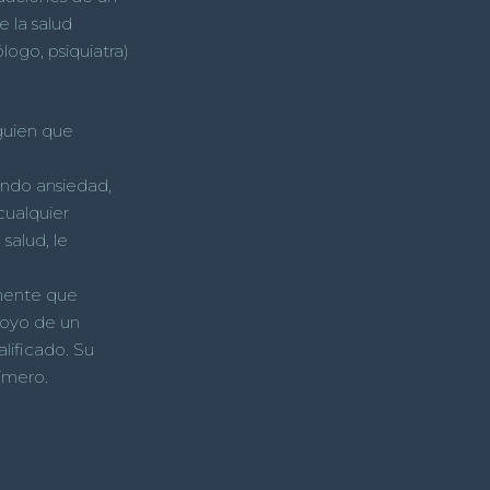
e la salud
logo, psiquiatra)
lguien que
ndo ansiedad,
cualquier
salud, le
mente que
poyo de un
alificado. Su
rimero.