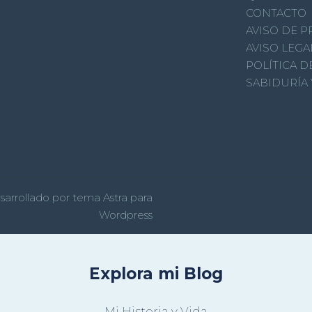
CONTACTO
AVISO DE P
AVISO LEGA
POLÍTICA D
SABIDURÍA 
sarrollado por tema Astra para
Wordpress
Explora mi Blog
Mi Historia y Vida