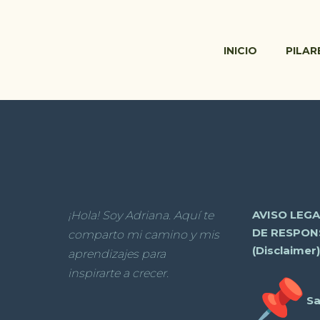
INICIO
PILAR
AVISO LEG
¡Hola! Soy Adriana. Aquí te
DE RESPON
comparto mi camino y mis
(Disclaimer)
aprendizajes para
inspirarte a crecer.
Sa