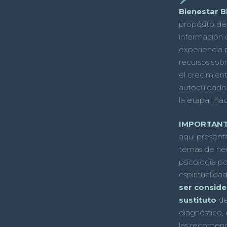
Bienestar B
propósito de
información
experiencia 
recursos sobr
el crecimient
autocuidado
la etapa mad
IMPORTANT
aquí present
temas de neu
psicología po
espiritualida
ser consid
sustituto
de 
diagnóstico, 
las recomen