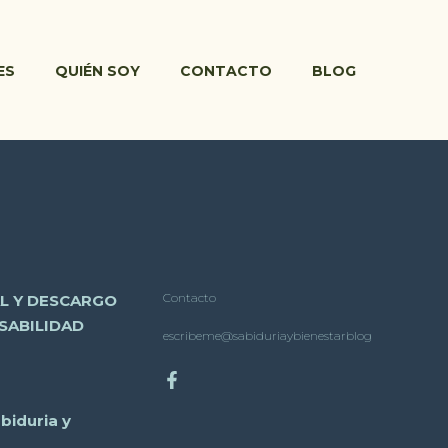
ES
QUIÉN SOY
CONTACTO
BLOG
Contacto
AL Y DESCARGO
SABILIDAD
escribeme@sabiduriaybienestarblog
biduria y