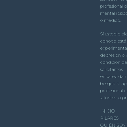
profesional d
mental (psicó
o médico.
Si usted o a
conoce está
experimenta
depresión o 
condición de 
solicitamos
encarecida
busque el a
profesional c
salud es lo p
INICIO
PILARES
QUIÉN SOY