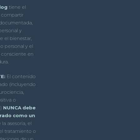
log
tiene el
 compartir
 documentada,
personal y
e el bienestar,
o personal y el
 consciente en
ura.
E:
El contenido
ado (incluyendo
rociencia,
sitiva o
d)
NUNCA debe
erado como un
la asesoría, el
el tratamiento o
daciones de un