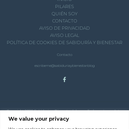
PILARES
QUIÉN SOY
CONTACTO
AVISO DE PRIVACIDAD
AVISO LEGAL
POLÍTICA DE COOKIES DE SABIDURÍA Y BIENESTAR
Contacto
escribeme@sabiduriaybienestarblog
Copyright 2025 Sabiduria y Bienestar | desarrollado por tema Astra
para Wordpress
We value your privacy