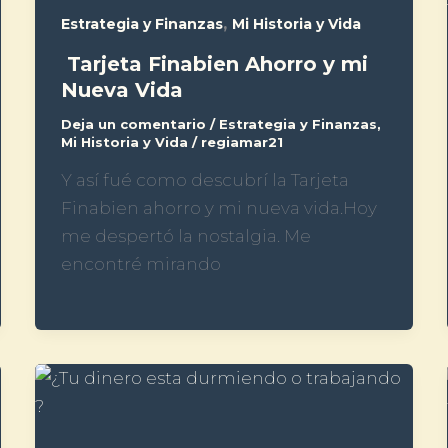
,
Estrategia y Finanzas
Mi Historia y Vida
Tarjeta Finabien Ahorro y mi
Nueva Vida
Deja un comentario
/
Estrategia y Finanzas
,
Mi Historia y Vida
/
regiamar21
Y así fué como descubrí la Tarjeta
Finabien ahorro y mi nueva vida.Hoy
me despertó la nostalgia. Me
encontré mirando