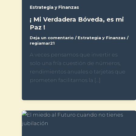
Estrategia y Finanzas
¡ Mi Verdadera Bóveda, es mi
Paz !
Deja un comentario
/
Estrategia y Finanzas
/
regiamar21
A veces pensamos que invertir es
solo una fría cuestión de números,
rendimientos anuales o tarjetas que
prometen facilitarnos la […]