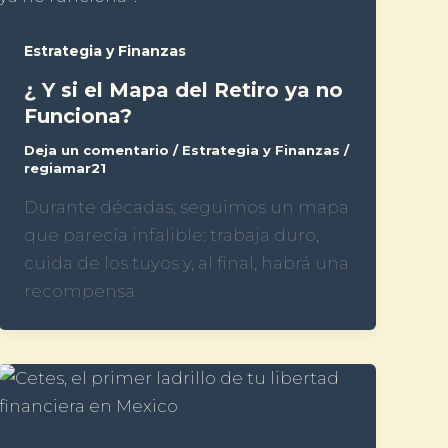
Estrategia y Finanzas
¿ Y si el Mapa del Retiro ya no
Funciona?
Deja un comentario
/
Estrategia y Finanzas
/
regiamar21
Durante décadas, seguimos un mapa
que parecía infalible: trabaja duro,
cuida de los tuyos y, al final, habrá una
recompensa