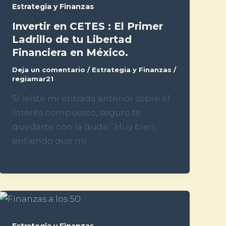
Estrategia y Finanzas
Invertir en CETES : El Primer
Ladrillo de tu Libertad
Financiera en México.
Deja un comentario
/
Estrategia y Finanzas
/
regiamar21
Si leíste mi entrada anterior sobre el
interés compuesto, seguro te
quedaste con la duda: “Muy bien,
entiendo que mi