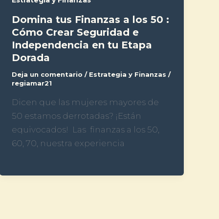
Estrategia y Finanzas
Domina tus Finanzas a los 50 :
Cómo Crear Seguridad e
Independencia en tu Etapa
Dorada
Deja un comentario
/
Estrategia y Finanzas
/
regiamar21
Dicen que las mujeres mayores de
50 estamos derrotadas? ¡Están
equivocados! Las finanzas a los 50,
60, 70, nuestra experiencia