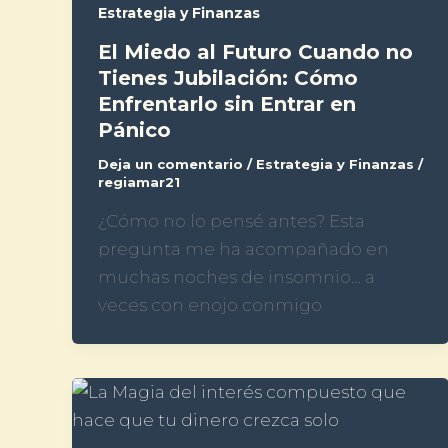
Estrategia y Finanzas
El Miedo al Futuro Cuando no
Tienes Jubilación: Cómo
Enfrentarlo sin Entrar en
Pánico
Deja un comentario
/
Estrategia y Finanzas
/
regiamar21
¿Cómo no lo pensé antes? Esta
pregunta me ha acompañado en
muchas noches de insomnio… a
veces con enojo conmigo