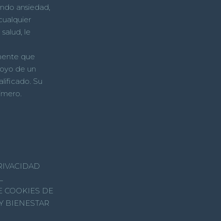
ndo ansiedad,
cualquier
salud, le
mente que
poyo de un
alificado. Su
rimero.
RIVACIDAD
L
E COOKIES DE
Y BIENESTAR