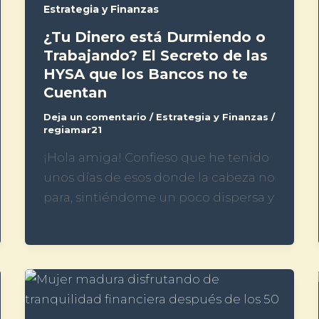
Estrategia y Finanzas
¿Tu Dinero está Durmiendo o
Trabajando? El Secreto de las
HYSA que los Bancos no te
Cuentan
Deja un comentario
/
Estrategia y Finanzas
/
regiamar21
¡Hola amiga! Confieso que he tenido
unos días de esos donde la cabeza no
para, sintiéndome un poco dispersa y