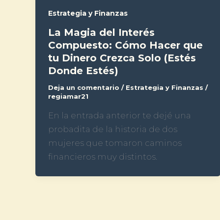
Estrategia y Finanzas
La Magia del Interés
Compuesto: Cómo Hacer que
tu Dinero Crezca Solo (Estés
Donde Estés)
Deja un comentario
/
Estrategia y Finanzas
/
regiamar21
En la entrada anterior te dejé una
probadita de la historia de dos
mujeres que tomaron caminos
financieros muy distintos.