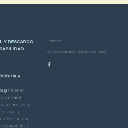
Contacto
AL Y DESCARGO
SABILIDAD
escribeme@sabiduriaybienestarblog
biduria y
log
tiene el
 compartir
 documentada,
personal y
e el bienestar,
o personal y el