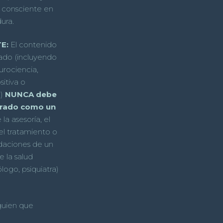
 consciente en
ura.
E:
El contenido
ado (incluyendo
rociencia,
sitiva o
d)
NUNCA debe
erado como un
la asesoría, el
el tratamiento o
daciones de un
e la salud
logo, psiquiatra)
lguien que