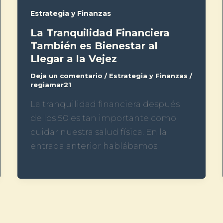
Estrategia y Finanzas
La Tranquilidad Financiera
También es Bienestar al
Llegar a la Vejez
Deja un comentario
/
Estrategia y Finanzas
/
regiamar21
La tranquilidad financiera después
de los 50 es tan importante como
cuidar nuestra salud física. En la
entrada anterior hablábamos