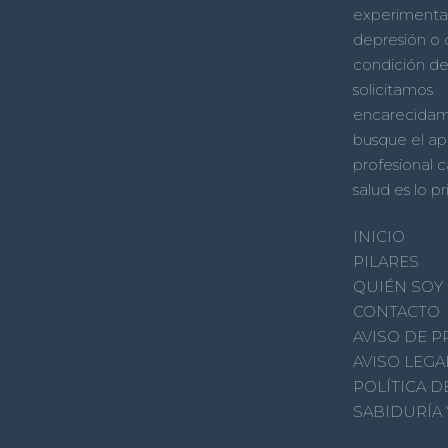
experimenta
depresión o 
condición de 
solicitamos
encarecida
busque el a
profesional c
salud es lo p
INICIO
PILARES
QUIÉN SOY
CONTACTO
AVISO DE P
AVISO LEGA
POLÍTICA D
SABIDURÍA 