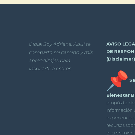
AVISO LEG
¡Hola! Soy Adriana. Aquí te
DE RESPON
comparto mi camino y mis
(Disclaimer)
aprendizajes para
inspirarte a crecer.
Sa
Bienestar B
propósito de
información
experiencia 
recursos sobr
el crecimient