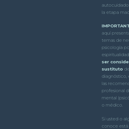
autocuidado
la etapa mad
IMPORTANT
aquí present
temas de neu
psicología po
espiritualida
ser consid
sustituto
de 
diagnóstico, 
las recomen
profesional d
mental (psicó
o médico.
Si usted o a
conoce está