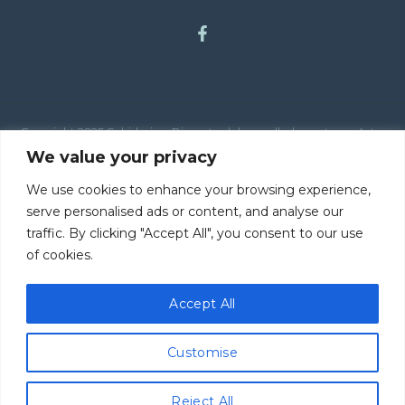
Copyright 2025 Sabiduria y Bienestar | desarrollado por tema Astra
para Wordpress
We value your privacy
We use cookies to enhance your browsing experience,
serve personalised ads or content, and analyse our
traffic. By clicking "Accept All", you consent to our use
of cookies.
Explora mi Blog
Accept All
Mi Historia y Vida
Customise
Reject All