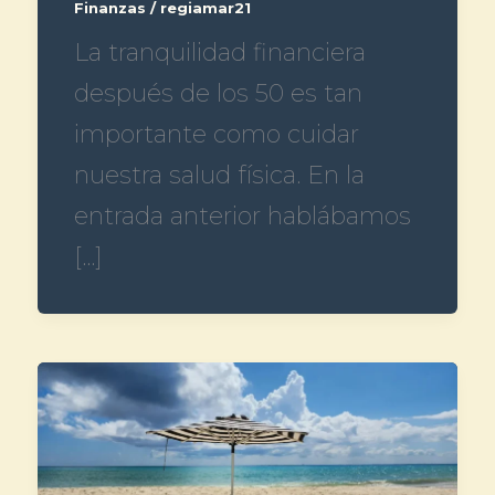
Finanzas
/
regiamar21
La tranquilidad financiera
después de los 50 es tan
importante como cuidar
nuestra salud física. En la
entrada anterior hablábamos
[…]