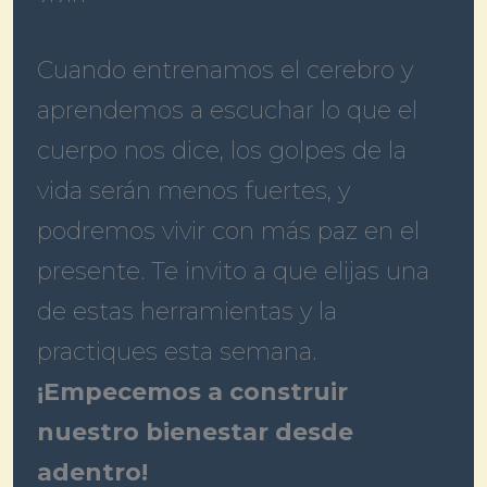
Cuando entrenamos el cerebro y
aprendemos a escuchar lo que el
cuerpo nos dice, los golpes de la
vida serán menos fuertes, y
podremos vivir con más paz en el
presente. Te invito a que elijas una
de estas herramientas y la
practiques esta semana.
¡Empecemos a construir
nuestro bienestar desde
adentro!