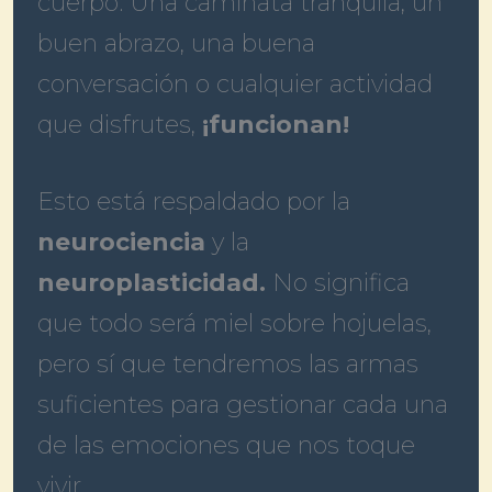
cuerpo. Una caminata tranquila, un
buen abrazo, una buena
conversación o cualquier actividad
que disfrutes,
¡funcionan!
Esto está respaldado por la
neurociencia
y la
neuroplasticidad.
No significa
que todo será miel sobre hojuelas,
pero sí que tendremos las armas
suficientes para gestionar cada una
de las emociones que nos toque
vivir.