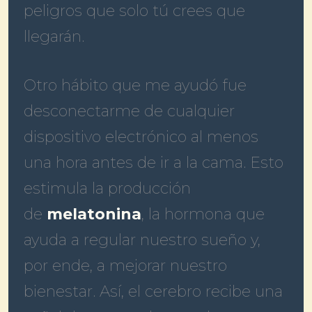
peligros que solo tú crees que
llegarán.
Otro hábito que me ayudó fue
desconectarme de cualquier
dispositivo electrónico al menos
una hora antes de ir a la cama. Esto
estimula la producción
de
melatonina
, la hormona que
ayuda a regular nuestro sueño y,
por ende, a mejorar nuestro
bienestar. Así, el cerebro recibe una