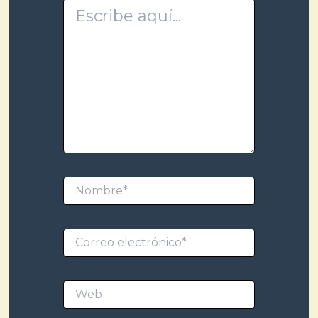
Escribe
aquí…
Nombre*
Correo
electrónico*
Web