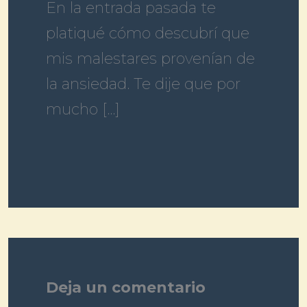
En la entrada pasada te
platiqué cómo descubrí que
mis malestares provenían de
la ansiedad. Te dije que por
mucho […]
Deja un comentario