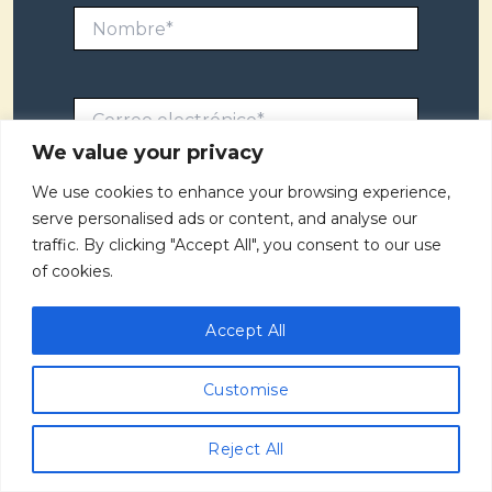
Nombre*
Correo
electrónico*
We value your privacy
We use cookies to enhance your browsing experience,
Web
serve personalised ads or content, and analyse our
traffic. By clicking "Accept All", you consent to our use
of cookies.
Guarda mi nombre, correo electrónico y
Accept All
web en este navegador para la próxima vez
Customise
que comente.
Reject All
Recibir un correo electrónico con los