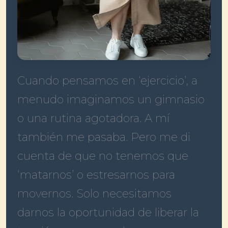
Cuando pensamos en ‘ejercicio’, a
menudo imaginamos un gimnasio
o una rutina agotadora. A mí
también me pasaba. Pero me di
cuenta de que no tenemos que
‘matarnos’ o estresarnos para
movernos. Solo necesitamos
darnos la oportunidad de liberar la