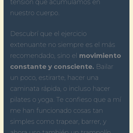
tensión que acumulamos en
nuestro cuerpo.
Descubrí que el ejercicio
extenuante no siempre es el más
recomendado, sino el
movimiento
constante y consciente.
Bailar
un poco, estirarte, hacer una
caminata rápida, o incluso hacer
pilates o yoga. Te confieso que a mí
me han funcionado cosas tan
simples como trapear, barrer, y
ahora uso también un trampolín