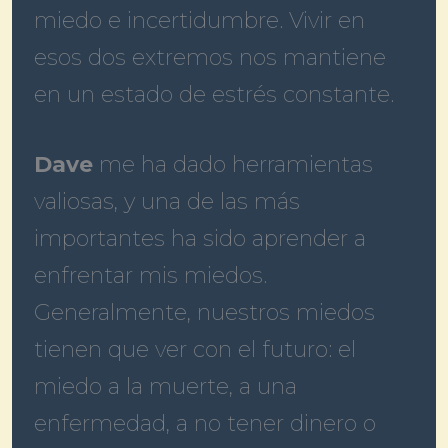
miedo e incertidumbre. Vivir en
esos dos extremos nos mantiene
en un estado de estrés constante.
Dave
me ha dado herramientas
valiosas, y una de las más
importantes ha sido aprender a
enfrentar mis miedos.
Generalmente, nuestros miedos
tienen que ver con el futuro: el
miedo a la muerte, a una
enfermedad, a no tener dinero o