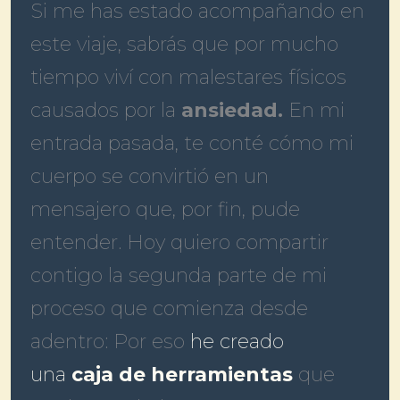
Si me has estado acompañando en
este viaje, sabrás que por mucho
tiempo viví con malestares físicos
causados por la
ansiedad.
En mi
entrada pasada, te conté cómo mi
cuerpo se convirtió en un
mensajero que, por fin, pude
entender. Hoy quiero compartir
contigo la segunda parte de mi
proceso que comienza desde
adentro: Por eso
he creado
una
caja de herramientas
que