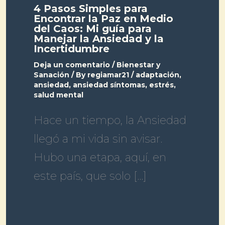
4 Pasos Simples para
Encontrar la Paz en Medio
del Caos: Mi guía para
Manejar la Ansiedad y la
Incertidumbre
Deja un comentario
/
Bienestar y
Sanación
/ By
regiamar21
/
adaptación
,
ansiedad
,
ansiedad síntomas
,
estrés
,
salud mental
Hace un tiempo, la Ansiedad
llegó a mi vida sin avisar.
Hubo una etapa, aquí, en
este país, que solo […]