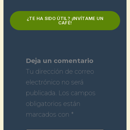
¿TE HA SIDO ÚTIL? ¡INVÍTAME UN
CAFÉ!
Deja un comentario
Tu dirección de correo
electrónico no será
publicada.
Los campos
obligatorios están
marcados con
*