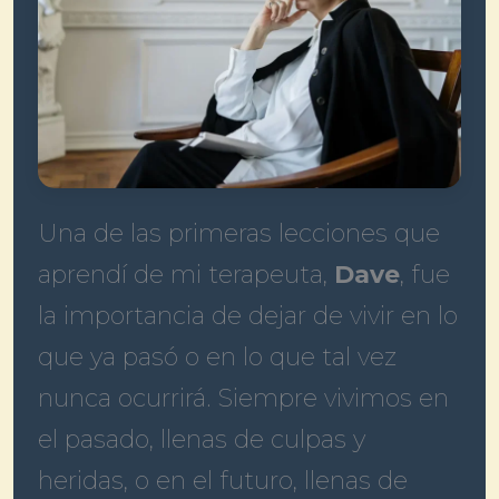
Una de las primeras lecciones que
aprendí de mi terapeuta,
Dave
, fue
la importancia de dejar de vivir en lo
que ya pasó o en lo que tal vez
nunca ocurrirá. Siempre vivimos en
el pasado, llenas de culpas y
heridas, o en el futuro, llenas de