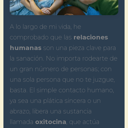
A lo largo de mi vida, he
comprobado que las
relaciones
humanas
son una pieza clave para
la sanación. No importa rodearte de
un gran número de personas; con
una sola persona que no te juzgue,
basta. El simple contacto humano,
ya sea una plática sincera o un
abrazo, libera una sustancia
llamada
oxitocina
, que actúa