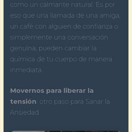
como un calmante natural. Es por
eso que una llamada de una amiga,
un café con alguien de confianza o
simplemente una conversación
genuina, pueden cambiar la
química de tu cuerpo de manera
inmediata.
Movernos para liberar la
tensión
: otro paso para Sanar la
Ansiedad