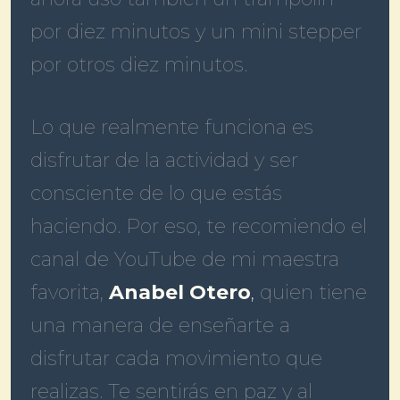
por diez minutos y un mini stepper
por otros diez minutos.
Lo que realmente funciona es
disfrutar de la actividad y ser
consciente de lo que estás
haciendo. Por eso, te recomiendo el
canal de YouTube de mi maestra
favorita,
Anabel Otero
,
quien tiene
una manera de enseñarte a
disfrutar cada movimiento que
realizas. Te sentirás en paz y al