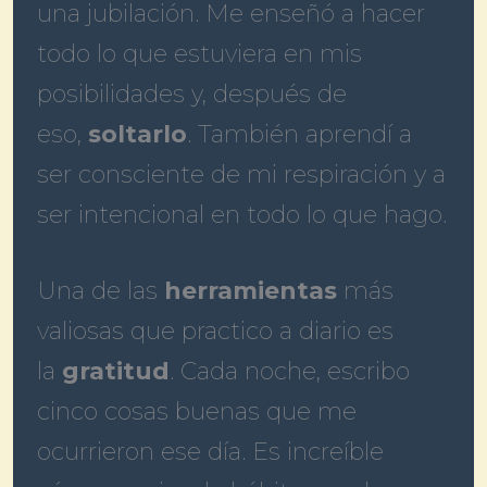
una jubilación. Me enseñó a hacer
todo lo que estuviera en mis
posibilidades y, después de
eso,
soltarlo
. También aprendí a
ser consciente de mi respiración y a
ser intencional en todo lo que hago.
Una de las
herramientas
más
valiosas que practico a diario es
la
gratitud
. Cada noche, escribo
cinco cosas buenas que me
ocurrieron ese día. Es increíble