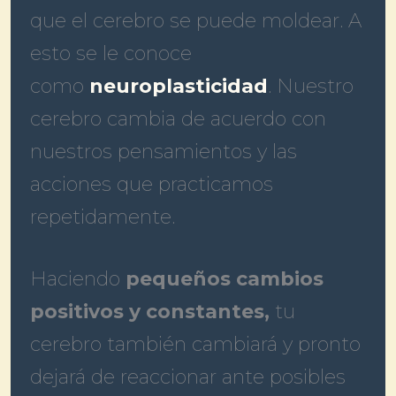
que el cerebro se puede moldear. A
esto se le conoce
como
neuroplasticidad
. Nuestro
cerebro cambia de acuerdo con
nuestros pensamientos y las
acciones que practicamos
repetidamente.
Haciendo
pequeños cambios
positivos y constantes,
tu
cerebro también cambiará y pronto
dejará de reaccionar ante posibles