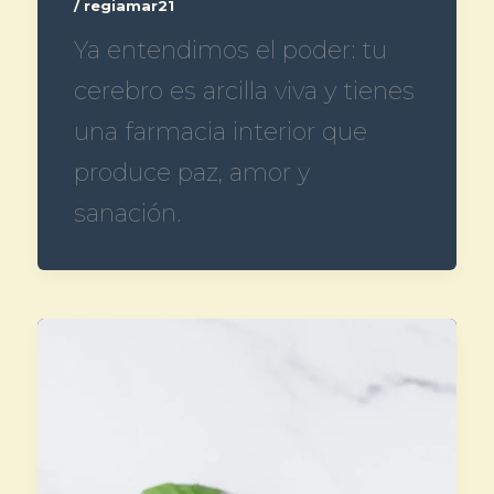
/
regiamar21
Ya entendimos el poder: tu
cerebro es arcilla viva y tienes
una farmacia interior que
produce paz, amor y
sanación.