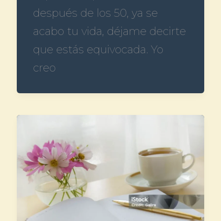
después de los 50, ya se
acabo tu vida, déjame decirte
que estás equivocada. Yo
creo