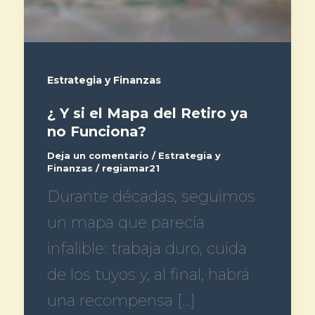
Estrategia y Finanzas
¿ Y si el Mapa del Retiro ya
no Funciona?
Deja un comentario
/
Estrategia y
Finanzas
/
regiamar21
Durante décadas, seguimos
un mapa que parecía
infalible: trabaja duro, cuida
de los tuyos y, al final, habrá
una recompensa […]