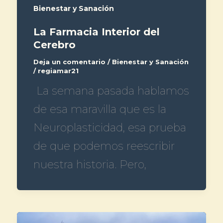
Bienestar y Sanación
La Farmacia Interior del
Cerebro
Deja un comentario
/
Bienestar y Sanación
/
regiamar21
La semana pasada hablamos
de esa maravilla que es la
Neuroplasticidad, esa prueba
de que podemos reescribir
nuestra historia. Pero,