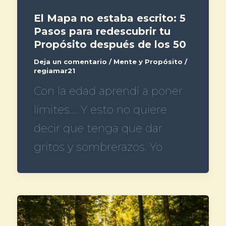
El Mapa no estaba escrito: 5
Pasos para redescubrir tu
Propósito después de los 50
Deja un comentario
/
Mente y Propósito
/
regiamar21
Con la edad aprendí a poner
límites…. Y esto no quiere
decir que tenga que dar
gritos y sombrerazos. Yo