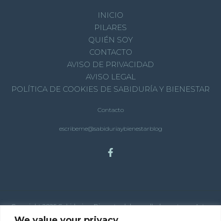
INICIO
PILARES
QUIÉN SOY
CONTACTO
AVISO DE PRIVACIDAD
AVISO LEGAL
POLÍTICA DE COOKIES DE SABIDURÍA Y BIENESTAR
Contacto
escribeme@sabiduriaybienestarblog
Copyright 2025 Sabiduria y Bienestar | desarrollado por tema Astra
para Wordpress
We value your privacy