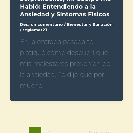
Habló: Entendiendo a la
Ansiedad y Síntomas Físicos
Deja un comentario
/
Bienestar y Sanación
/
regiamar21
En la entrada pasada te
platiqué cómo descubrí que
mis malestares provenían de
la ansiedad. Te dije que por
mucho
1
2
Siguiente
→