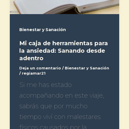
Bienestar y Sanación
Mi caja de herramientas para
la ansiedad: Sanando desde
adentro
Deja un comentario
/
Bienestar y Sanación
/
regiamar21
Si me has estado
acompañando en este viaje,
sabrás que por mucho
tiempo viví con malestares
físicos causados por la