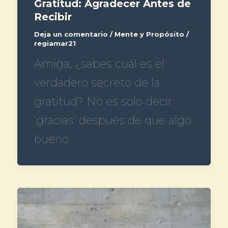
Gratitud: Agradecer Antes de
Recibir
Deja un comentario
/
Mente y Propósito
/
regiamar21
Amiga, ¿sabes cuál es el
verdadero secreto de la
gratitud? No es solo decir
‘gracias’ después de que algo
bueno