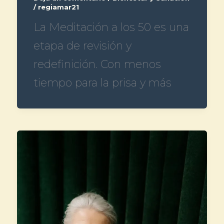
/
regiamar21
La Meditación a los 50 es una
etapa de revisión y
redefinición. Con menos
tiempo para la prisa y más